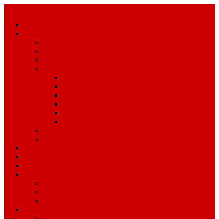
Menü
Home
Über uns
Aktive Mitglieder
Vorstandschaft
Ehrenmitglieder
Chronik
Höhepunkte
Ehemalige Vorstandschaft
Ehemalige Mitglieder
Fasnetskostüme
60 Jahre FZA
Zusammenkünfte 1996 – heute
Förderverein
Mitglied werden
Mach mit!
Termine
Blog
Service
Instrumente und Uniform
Häufig gestellte Fragen (FAQ)
Downloads
Kontakt
Kontaktformular